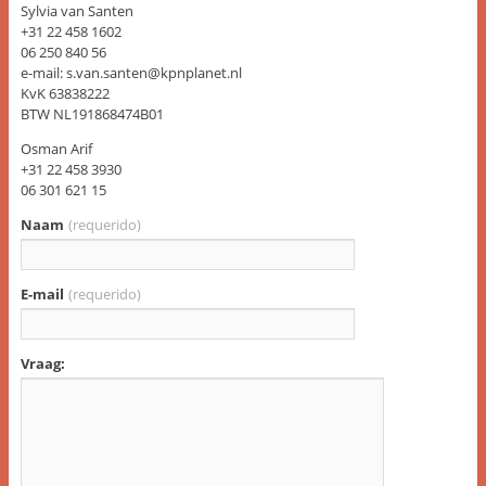
Sylvia van Santen
+31 22 458 1602
06 250 840 56
e-mail: s.van.santen@kpnplanet.nl
KvK 63838222
BTW NL191868474B01
Osman Arif
+31 22 458 3930
06 301 621 15
Naam
(requerido)
E-mail
(requerido)
Vraag: